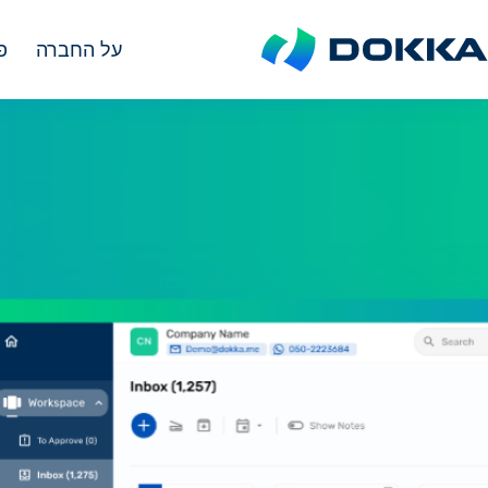
על החברה
פ